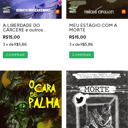
A LIBERDADE DO
MEU ESTÁGIO COM A
CÁRCERE e outros
MORTE
contos sinistros
R$15,00
R$15,00
3
x de
R$5,86
3
x de
R$5,86