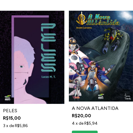
A NOVA ATLANTIDA
PELES
R$20,00
R$15,00
4
x de
R$5,94
3
x de
R$5,86