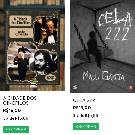
A CIDADE DOS
CELA 222
CINÉFILOS
R$15,00
R$15,00
3
x de
R$5,86
3
x de
R$5,86