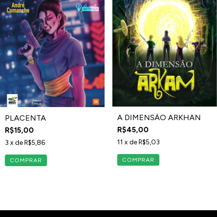
A DIMENSÃO ARKHAN
PLACENTA
R$45,00
R$15,00
11
x de
R$5,03
3
x de
R$5,86