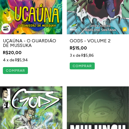
UÇAÚNA - O GUARDIÃO
GODS - VOLUME 2
DE MUSSUKA
R$15,00
R$20,00
3
x de
R$5,86
4
x de
R$5,94