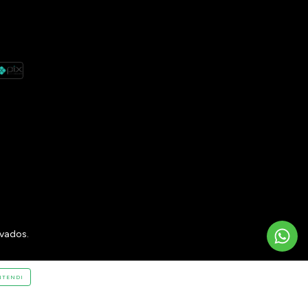
rvados.
NTENDI