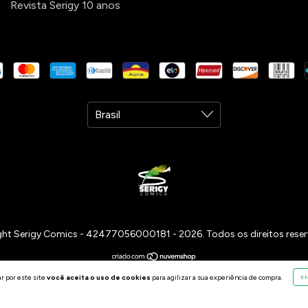
Revista Serigy 10 anos
ht Serigy Comics - 42477056000181 - 2026. Todos os direitos rese
r por este site
você aceita o uso de cookies
para agilizar a sua experiência de compra.
E