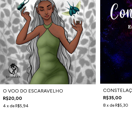
CONSTELAÇ
O VOO DO ESCARAVELHO
R$35,00
R$20,00
8
x de
R$5,30
4
x de
R$5,94