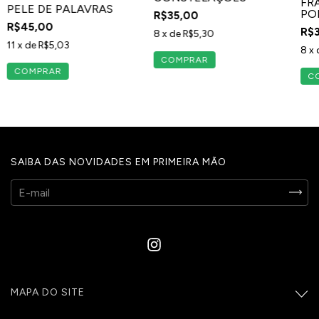
FR
PELE DE PALAVRAS
PO
R$35,00
R$45,00
R$
8
x de
R$5,30
11
x de
R$5,03
8
x 
SAIBA DAS NOVIDADES EM PRIMEIRA MÃO
MAPA DO SITE